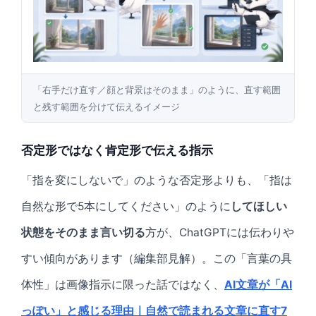
「右手だけ直す／顔と背景はそのまま」のように、直す範囲
と残す範囲を分けて伝えるイメージ
否定形ではなく肯定形で伝える指示
「指を変にしないで」のような否定形よりも、「指は
自然な形で5本にしてください」のように
してほしい
状態をそのまま言い切る
方が、ChatGPTには伝わりや
すい傾向があります（編集部見解）。この「言葉の具
体性」は画像指示に限った話ではなく、
AI文章が「AI
っぽい」と感じる理由｜自然で読まれる文章に直す7