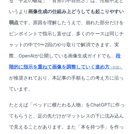
る「手足の破綻」「背景の不自然さ」は、性能不足と
いうより
画像生成の仕組み上どうしても起こりやすい
弱点
です。原因を理解したうえで、崩れた部分だけを
ピンポイントで指示し直せば、多くのケースは同じチ
ャットの中で1〜2回のやり取りで解消できます。実
際、OpenAIが公開している画像生成ガイドでも、
段
階的に指示を重ねて画像を調整していく進め方
（外部）
が推奨されており、本記事の手順もこの考え方に沿っ
ています。
たとえば「ベッドに横たわる人物」をChatGPTに作っ
てもらうと、足の先だけがマットレスの下に沈み込ん
で見えることがあります。また「本を持つ手」を作っ