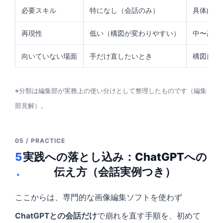
必要スキル
特になし（会話のみ）
具体的な
再現性
低い（構図が変わりやすい）
中〜高（
向いていない場面
手だけ直したいとき
構図自体
※分類は編集部が実務上の使い分けとして整理したものです（編集
部見解）。
05 / PRACTICE
5
実践への落とし込み：ChatGPTへの
.
伝え方（会話実例つき）
ここからは、専門的な画像編集ソフトを使わず
ChatGPTとの会話だけ
で崩れを直す手順を、初めて