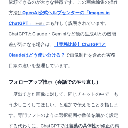
依頼できるのが大きな特徴です。この画像編集の操作
方法は
OpenAI公式ヘルプセンターの「Images in
ChatGPT」
にも詳しく説明されています。
（外部）
ChatGPTとClaude・Geminiなど他の生成AIとの機能
差が気になる場合は、
【実務比較】ChatGPTと
Claudeはどう使い分ける？
で画像制作を含めた実務
目線の違いを整理しています。
フォローアップ指示（会話でのやり直し）
一度出てきた画像に対して、同じチャットの中で「も
う少しこうしてほしい」と追加で伝えることを指しま
す。専門ソフトのように選択範囲や数値を細かく設定
する代わりに、ChatGPTでは
言葉の具体性
が修正の精