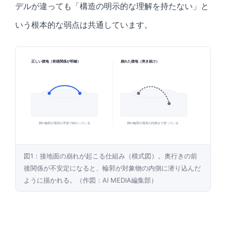
デルが違っても「構造の明示的な理解を持たない」と
いう根本的な弱点は共通しています。
正しい接地（前後関係が明確）
崩れた接地（突き抜け）
脚の輪郭が寝具の手前で終わっている
脚の輪郭が寝具の内側まで潜っている
図1：接地面の崩れが起こる仕組み（模式図）。奥行きの前
後関係が不安定になると、輪郭が対象物の内側に潜り込んだ
ように描かれる。（作図：AI MEDIA編集部）