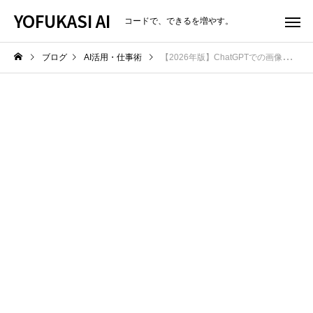
YOFUKASI AI
コードで、できるを増やす。
ブログ
AI活用・仕事術
【2026年版】ChatGPTでの画像生成｜手足・背景が崩れる原因と直し方（修正指示の実例）